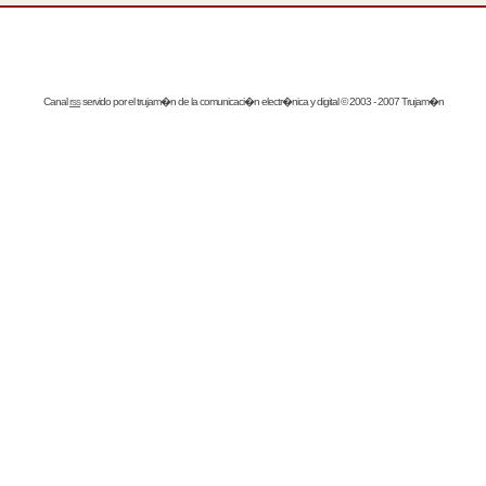
Canal
rss
servido por el
trujam�n
de la comunicaci�n electr�nica y digital © 2003 - 2007 Trujam�n