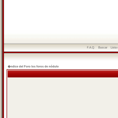
F.A.Q.
Buscar
Lista
�ndice del Foro los foros de nódulo