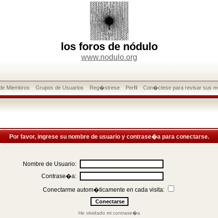
los foros de nódulo
www.nodulo.org
 de Miembros
Grupos de Usuarios
Reg�strese
Perfil
Con�ctese para revisar sus m
Por favor, ingrese su nombre de usuario y contrase�a para conectarse.
Nombre de Usuario:
Contrase�a:
Conectarme autom�ticamente en cada visita:
He olvidado mi contrase�a