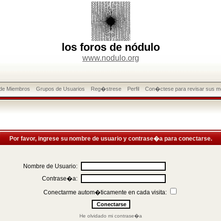
los foros de nódulo
www.nodulo.org
 de Miembros
Grupos de Usuarios
Reg�strese
Perfil
Con�ctese para revisar sus m
Por favor, ingrese su nombre de usuario y contrase�a para conectarse.
Nombre de Usuario:
Contrase�a:
Conectarme autom�ticamente en cada visita:
He olvidado mi contrase�a