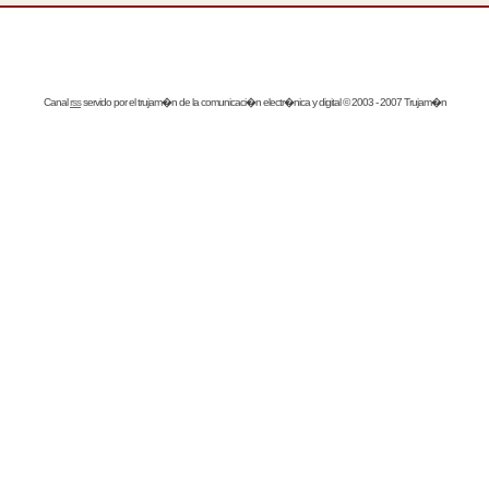
Canal
rss
servido por el
trujam�n
de la comunicaci�n electr�nica y digital © 2003 - 2007 Trujam�n