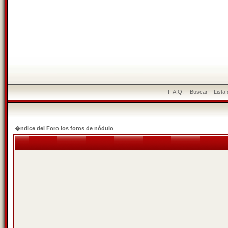
F.A.Q.
Buscar
Lista
�ndice del Foro los foros de nódulo