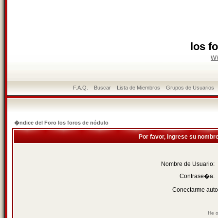
los f
w
F.A.Q.
Buscar
Lista de Miembros
Grupos de Usuarios
�ndice del Foro los foros de nódulo
Por favor, ingrese su nombr
Nombre de Usuario:
Contrase�a:
Conectarme auto
He o