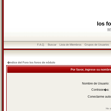
los f
w
F.A.Q.
Buscar
Lista de Miembros
Grupos de Usuarios
�ndice del Foro los foros de nódulo
Por favor, ingrese su nombr
Nombre de Usuario:
Contrase�a:
Conectarme auto
He o