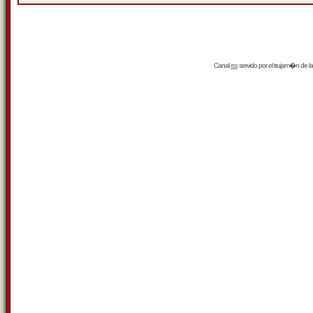
Canal
rss
servido por el
trujam�n
de la