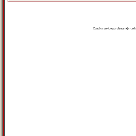
Canal
rss
servido por el
trujam�n
de la