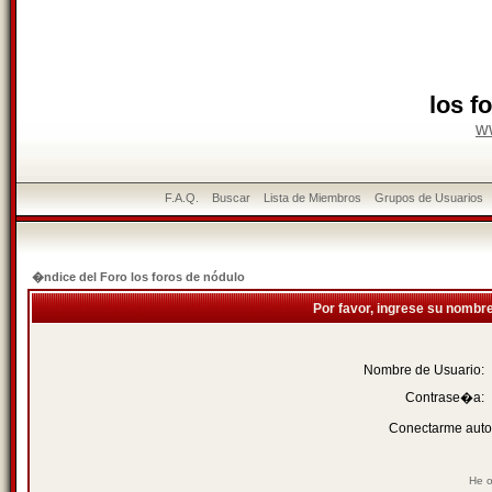
los f
w
F.A.Q.
Buscar
Lista de Miembros
Grupos de Usuarios
�ndice del Foro los foros de nódulo
Por favor, ingrese su nombr
Nombre de Usuario:
Contrase�a:
Conectarme auto
He o