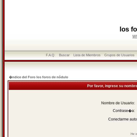
los f
w
F.A.Q.
Buscar
Lista de Miembros
Grupos de Usuarios
�ndice del Foro los foros de nódulo
Por favor, ingrese su nombr
Nombre de Usuario:
Contrase�a:
Conectarme auto
He o