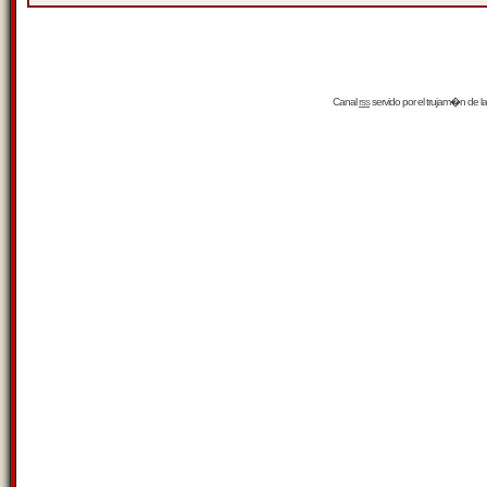
Canal
rss
servido por el
trujam�n
de la