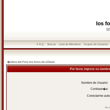
los f
w
F.A.Q.
Buscar
Lista de Miembros
Grupos de Usuarios
�ndice del Foro los foros de nódulo
Por favor, ingrese su nombr
Nombre de Usuario:
Contrase�a:
Conectarme auto
He o