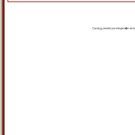
Canal
rss
servido por el
trujam�n
de la