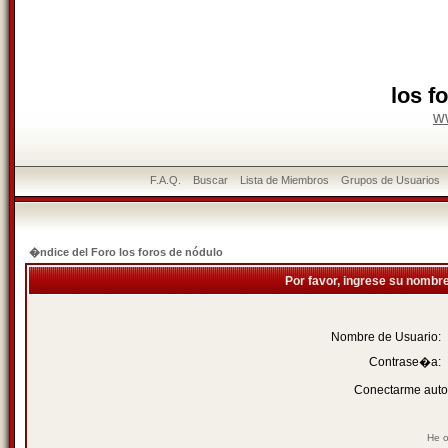
los f
w
F.A.Q.
Buscar
Lista de Miembros
Grupos de Usuarios
�ndice del Foro los foros de nódulo
Por favor, ingrese su nombr
Nombre de Usuario:
Contrase�a:
Conectarme auto
He o