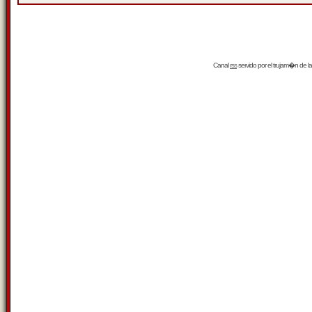
Canal
rss
servido por el
trujam�n
de la