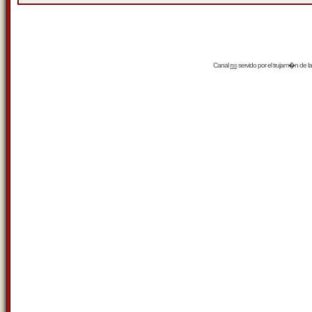
Canal
rss
servido por el
trujam�n
de la