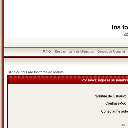
los f
w
F.A.Q.
Buscar
Lista de Miembros
Grupos de Usuarios
�ndice del Foro los foros de nódulo
Por favor, ingrese su nombr
Nombre de Usuario:
Contrase�a:
Conectarme auto
He o