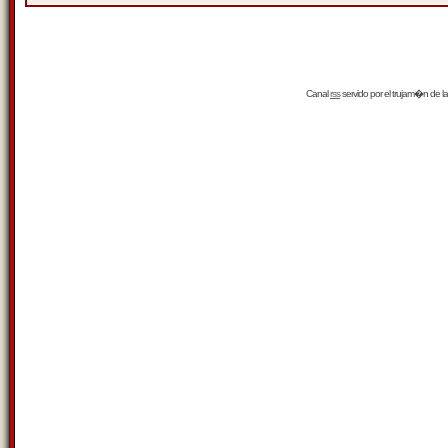
Canal
rss
servido por el
trujam�n
de la