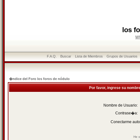
los f
w
F.A.Q.
Buscar
Lista de Miembros
Grupos de Usuarios
�ndice del Foro los foros de nódulo
Por favor, ingrese su nombr
Nombre de Usuario:
Contrase�a:
Conectarme auto
He o