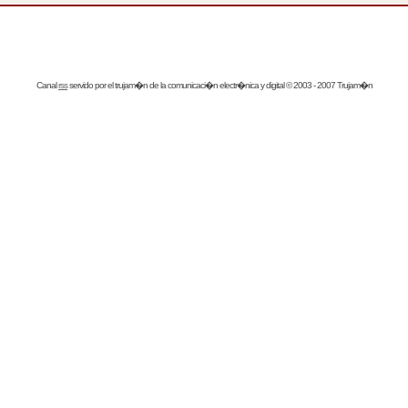
Canal
rss
servido por el
trujam�n
de la comunicaci�n electr�nica y digital © 2003 - 2007 Trujam�n