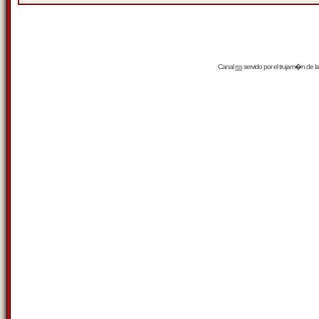
Canal
rss
servido por el
trujam�n
de la