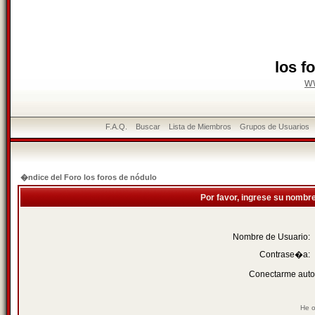
los f
w
F.A.Q.
Buscar
Lista de Miembros
Grupos de Usuarios
�ndice del Foro los foros de nódulo
Por favor, ingrese su nombr
Nombre de Usuario:
Contrase�a:
Conectarme auto
He o