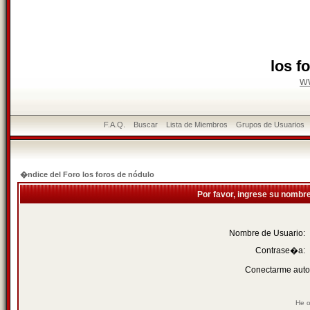
los f
w
F.A.Q.
Buscar
Lista de Miembros
Grupos de Usuarios
�ndice del Foro los foros de nódulo
Por favor, ingrese su nombr
Nombre de Usuario:
Contrase�a:
Conectarme auto
He o