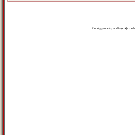
Canal
rss
servido por el
trujam�n
de la