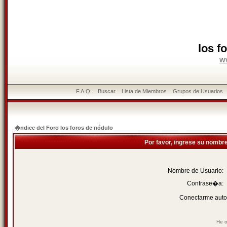
los f
w
F.A.Q.
Buscar
Lista de Miembros
Grupos de Usuarios
�ndice del Foro los foros de nódulo
Por favor, ingrese su nombr
Nombre de Usuario:
Contrase�a:
Conectarme auto
He o