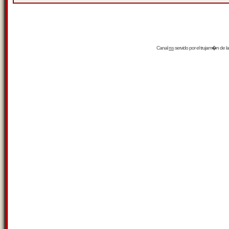
Canal
rss
servido por el
trujam�n
de la