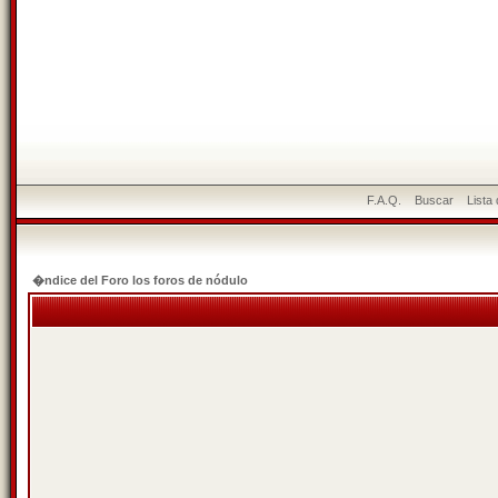
F.A.Q.
Buscar
Lista
�ndice del Foro los foros de nódulo