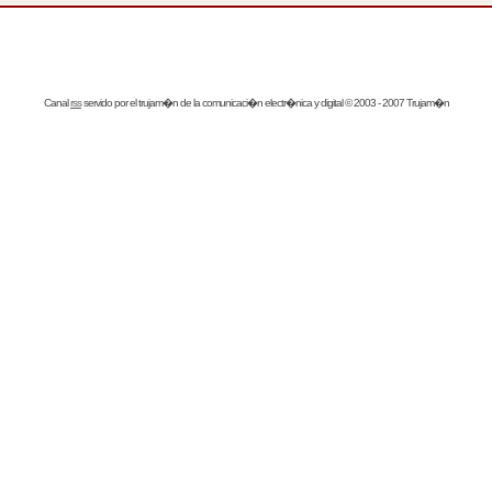
Canal
rss
servido por el
trujam�n
de la comunicaci�n electr�nica y digital © 2003 - 2007 Trujam�n