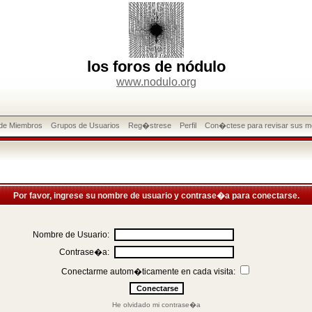
los foros de nódulo
www.nodulo.org
 de Miembros
Grupos de Usuarios
Reg�strese
Perfil
Con�ctese para revisar sus m
Por favor, ingrese su nombre de usuario y contrase�a para conectarse.
Nombre de Usuario:
Contrase�a:
Conectarme autom�ticamente en cada visita:
He olvidado mi contrase�a