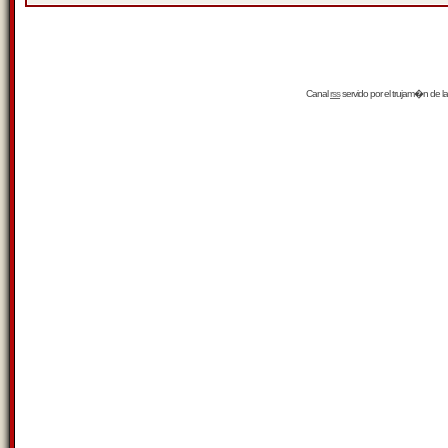
Canal
rss
servido por el
trujam�n
de la