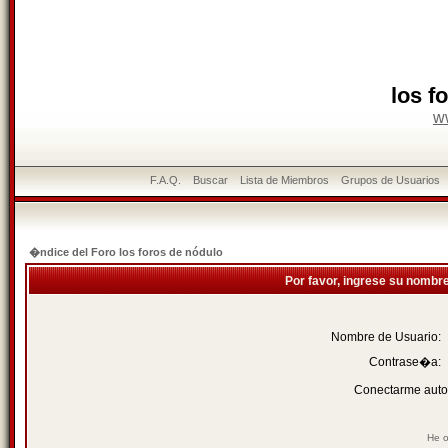
los f
w
F.A.Q.
Buscar
Lista de Miembros
Grupos de Usuarios
�ndice del Foro los foros de nódulo
Por favor, ingrese su nombr
Nombre de Usuario:
Contrase�a:
Conectarme auto
He o