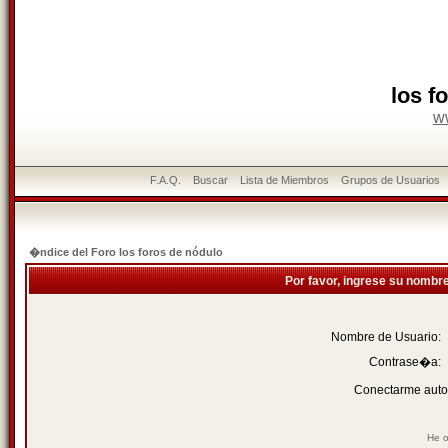
los f
w
F.A.Q.
Buscar
Lista de Miembros
Grupos de Usuarios
�ndice del Foro los foros de nódulo
Por favor, ingrese su nombr
Nombre de Usuario:
Contrase�a:
Conectarme auto
He o