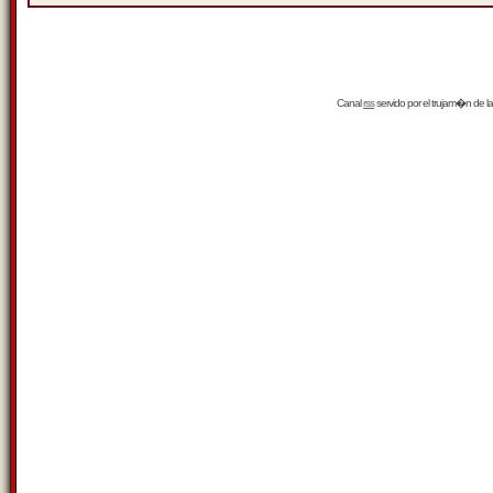
Canal
rss
servido por el
trujam�n
de la