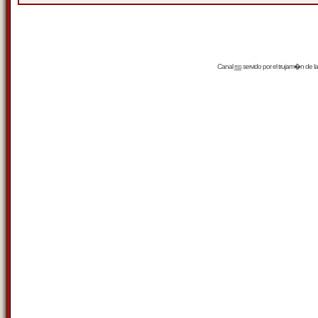
Canal
rss
servido por el
trujam�n
de la