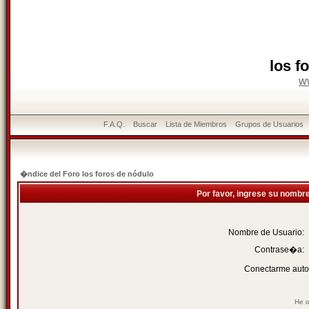
los f
w
F.A.Q.
Buscar
Lista de Miembros
Grupos de Usuarios
�ndice del Foro los foros de nódulo
Por favor, ingrese su nombr
Nombre de Usuario:
Contrase�a:
Conectarme auto
He o