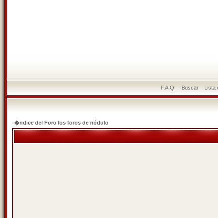
F.A.Q.
Buscar
Lista
�ndice del Foro los foros de nódulo