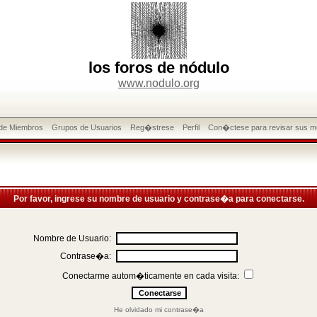
los foros de nódulo
www.nodulo.org
 de Miembros
Grupos de Usuarios
Reg�strese
Perfil
Con�ctese para revisar sus m
Por favor, ingrese su nombre de usuario y contrase�a para conectarse.
Nombre de Usuario:
Contrase�a:
Conectarme autom�ticamente en cada visita:
He olvidado mi contrase�a