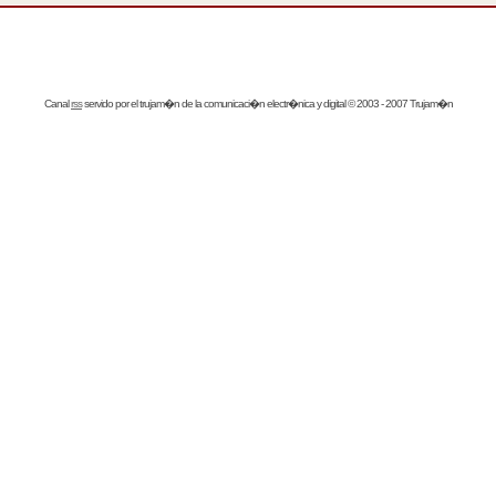
Canal
rss
servido por el
trujam�n
de la comunicaci�n electr�nica y digital © 2003 - 2007 Trujam�n