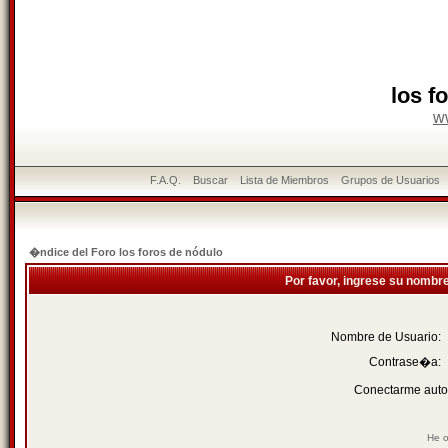
los f
w
F.A.Q.
Buscar
Lista de Miembros
Grupos de Usuarios
�ndice del Foro los foros de nódulo
Por favor, ingrese su nombr
Nombre de Usuario:
Contrase�a:
Conectarme auto
He o