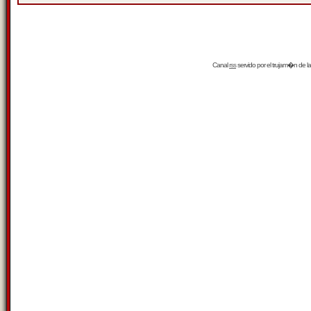
Canal
rss
servido por el
trujam�n
de la