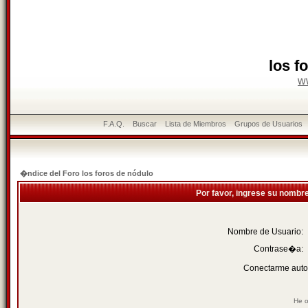
los f
w
F.A.Q.
Buscar
Lista de Miembros
Grupos de Usuarios
�ndice del Foro los foros de nódulo
Por favor, ingrese su nombr
Nombre de Usuario:
Contrase�a:
Conectarme auto
He o