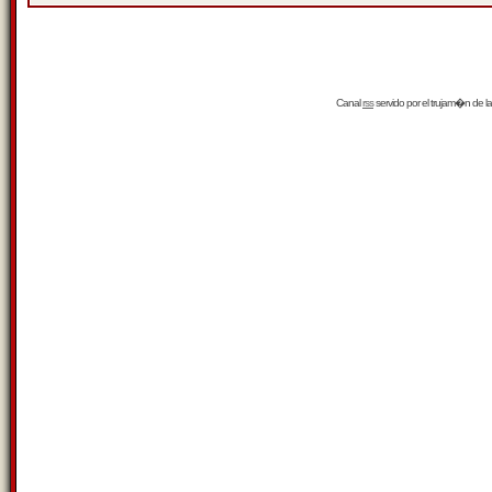
Canal
rss
servido por el
trujam�n
de la