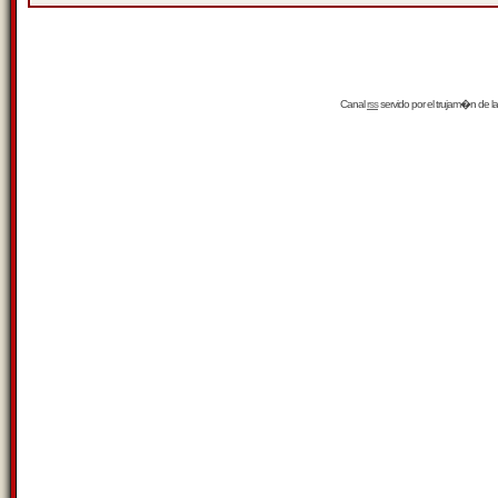
Canal
rss
servido por el
trujam�n
de la