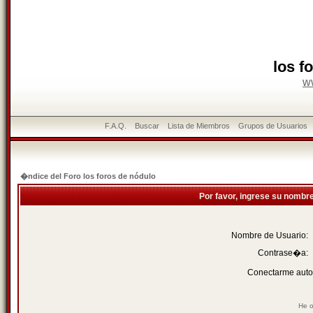
los f
w
F.A.Q.
Buscar
Lista de Miembros
Grupos de Usuarios
�ndice del Foro los foros de nódulo
Por favor, ingrese su nombr
Nombre de Usuario:
Contrase�a:
Conectarme auto
He o