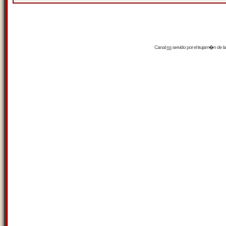
Canal
rss
servido por el
trujam�n
de la