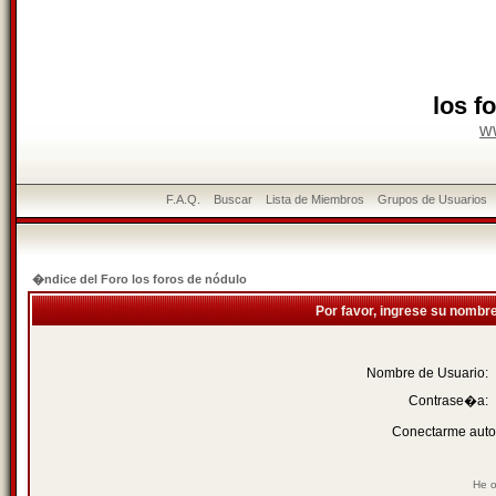
los f
w
F.A.Q.
Buscar
Lista de Miembros
Grupos de Usuarios
�ndice del Foro los foros de nódulo
Por favor, ingrese su nombr
Nombre de Usuario:
Contrase�a:
Conectarme auto
He o