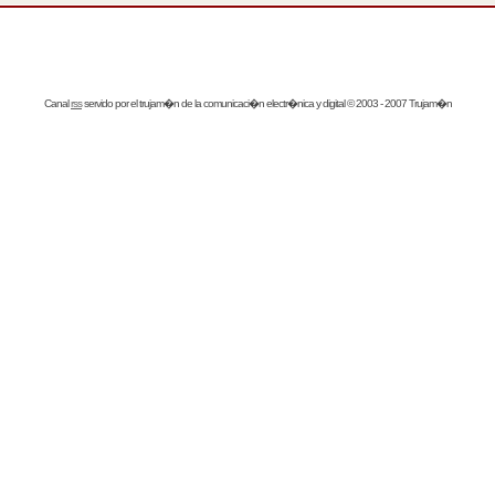
Canal
rss
servido por el
trujam�n
de la comunicaci�n electr�nica y digital © 2003 - 2007 Trujam�n