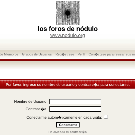
los foros de nódulo
www.nodulo.org
 de Miembros
Grupos de Usuarios
Reg�strese
Perfil
Con�ctese para revisar sus m
Por favor, ingrese su nombre de usuario y contrase�a para conectarse.
Nombre de Usuario:
Contrase�a:
Conectarme autom�ticamente en cada visita:
He olvidado mi contrase�a