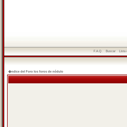
F.A.Q.
Buscar
Lista
�ndice del Foro los foros de nódulo