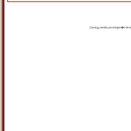
Canal
rss
servido por el
trujam�n
de la