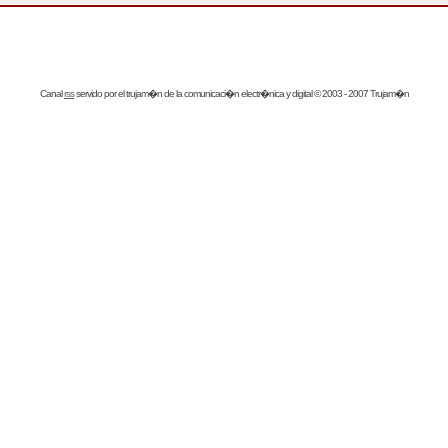
Canal
rss
servido por el
trujam�n
de la comunicaci�n electr�nica y digital © 2003 - 2007 Trujam�n