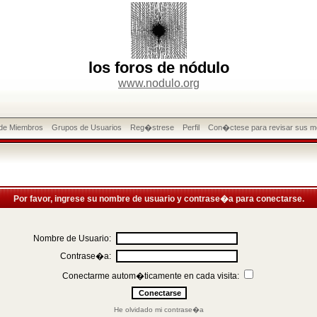
los foros de nódulo
www.nodulo.org
 de Miembros
Grupos de Usuarios
Reg�strese
Perfil
Con�ctese para revisar sus m
Por favor, ingrese su nombre de usuario y contrase�a para conectarse.
Nombre de Usuario:
Contrase�a:
Conectarme autom�ticamente en cada visita:
He olvidado mi contrase�a