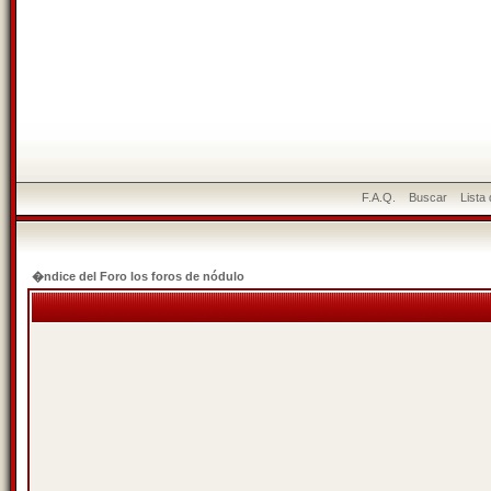
F.A.Q.
Buscar
Lista
�ndice del Foro los foros de nódulo