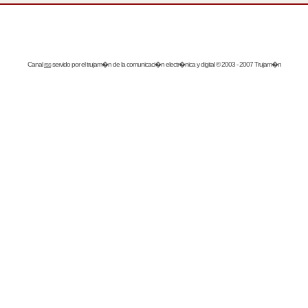
Canal
rss
servido por el
trujam�n
de la comunicaci�n electr�nica y digital © 2003 - 2007 Trujam�n