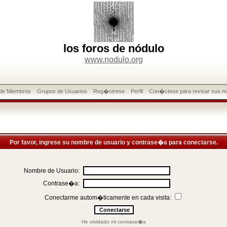
los foros de nódulo
www.nodulo.org
 de Miembros
Grupos de Usuarios
Reg�strese
Perfil
Con�ctese para revisar sus m
Por favor, ingrese su nombre de usuario y contrase�a para conectarse.
Nombre de Usuario:
Contrase�a:
Conectarme autom�ticamente en cada visita:
He olvidado mi contrase�a