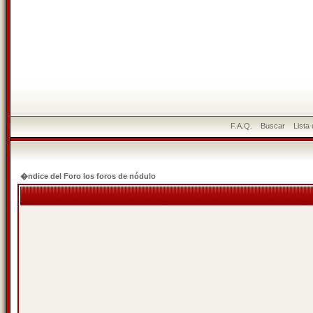
F.A.Q.
Buscar
Lista
�ndice del Foro los foros de nódulo