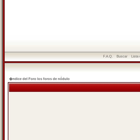
F.A.Q.
Buscar
Lista
�ndice del Foro los foros de nódulo