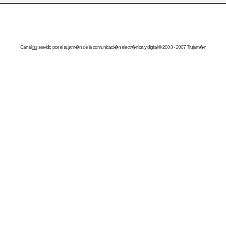
Canal
rss
servido por el
trujam�n
de la comunicaci�n electr�nica y digital © 2003 - 2007 Trujam�n