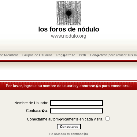
los foros de nódulo
www.nodulo.org
 de Miembros
Grupos de Usuarios
Reg�strese
Perfil
Con�ctese para revisar sus m
Por favor, ingrese su nombre de usuario y contrase�a para conectarse.
Nombre de Usuario:
Contrase�a:
Conectarme autom�ticamente en cada visita:
He olvidado mi contrase�a