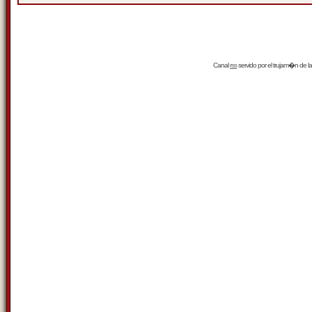
Canal
rss
servido por el
trujam�n
de la