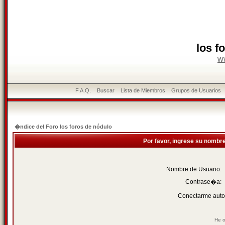
los f
w
F.A.Q.
Buscar
Lista de Miembros
Grupos de Usuarios
�ndice del Foro los foros de nódulo
Por favor, ingrese su nombr
Nombre de Usuario:
Contrase�a:
Conectarme auto
He o