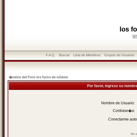
los f
w
F.A.Q.
Buscar
Lista de Miembros
Grupos de Usuarios
�ndice del Foro los foros de nódulo
Por favor, ingrese su nombr
Nombre de Usuario:
Contrase�a:
Conectarme auto
He o