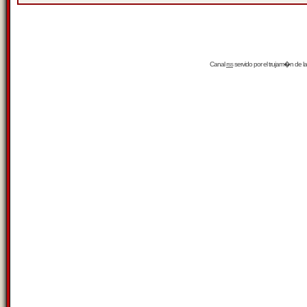
Canal
rss
servido por el
trujam�n
de la