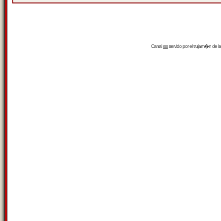
Canal
rss
servido por el
trujam�n
de la