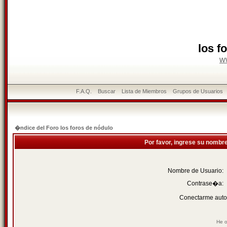
los f
w
F.A.Q.
Buscar
Lista de Miembros
Grupos de Usuarios
�ndice del Foro los foros de nódulo
Por favor, ingrese su nombr
Nombre de Usuario:
Contrase�a:
Conectarme auto
He o