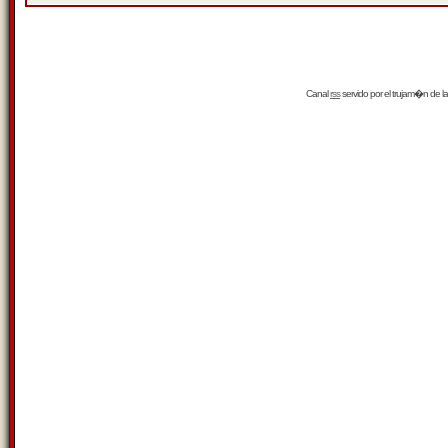
Canal
rss
servido por el
trujam�n
de la