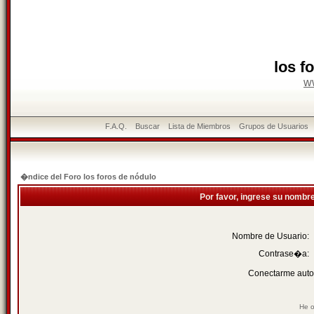
los f
w
F.A.Q.
Buscar
Lista de Miembros
Grupos de Usuarios
�ndice del Foro los foros de nódulo
Por favor, ingrese su nombr
Nombre de Usuario:
Contrase�a:
Conectarme auto
He o