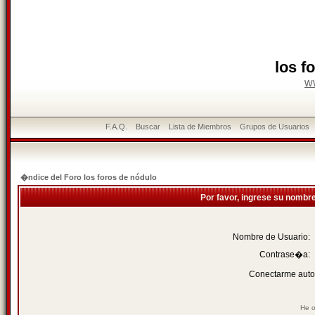
los f
w
F.A.Q.
Buscar
Lista de Miembros
Grupos de Usuarios
�ndice del Foro los foros de nódulo
Por favor, ingrese su nombr
Nombre de Usuario:
Contrase�a:
Conectarme auto
He o