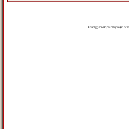
Canal
rss
servido por el
trujam�n
de la