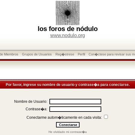
los foros de nódulo
www.nodulo.org
 de Miembros
Grupos de Usuarios
Reg�strese
Perfil
Con�ctese para revisar sus m
Por favor, ingrese su nombre de usuario y contrase�a para conectarse.
Nombre de Usuario:
Contrase�a:
Conectarme autom�ticamente en cada visita:
He olvidado mi contrase�a