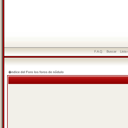
F.A.Q.
Buscar
Lista
�ndice del Foro los foros de nódulo