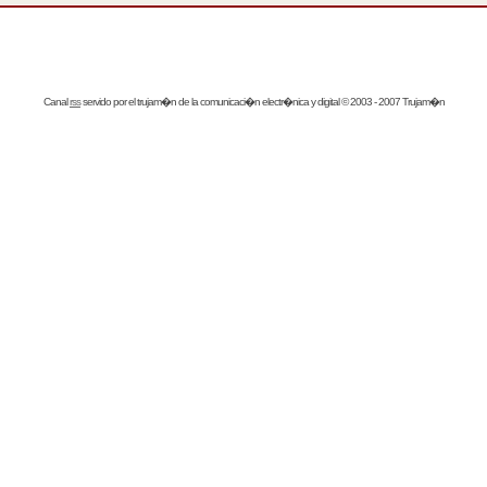
Canal
rss
servido por el
trujam�n
de la comunicaci�n electr�nica y digital © 2003 - 2007 Trujam�n