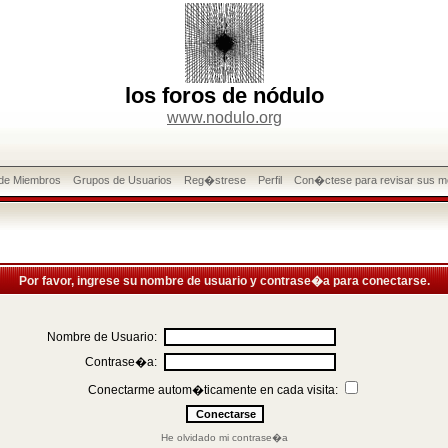
los foros de nódulo
www.nodulo.org
 de Miembros
Grupos de Usuarios
Reg�strese
Perfil
Con�ctese para revisar sus m
Por favor, ingrese su nombre de usuario y contrase�a para conectarse.
Nombre de Usuario:
Contrase�a:
Conectarme autom�ticamente en cada visita:
He olvidado mi contrase�a