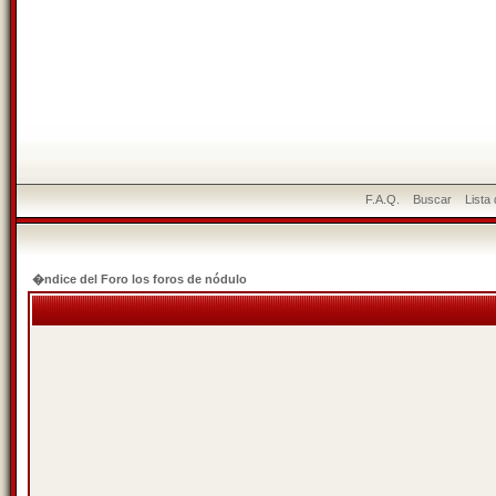
F.A.Q.
Buscar
Lista
�ndice del Foro los foros de nódulo