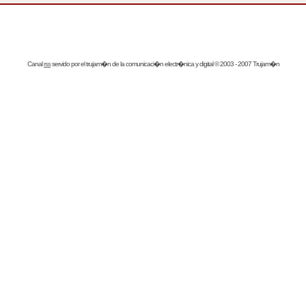
Canal
rss
servido por el
trujam�n
de la comunicaci�n electr�nica y digital © 2003 - 2007 Trujam�n