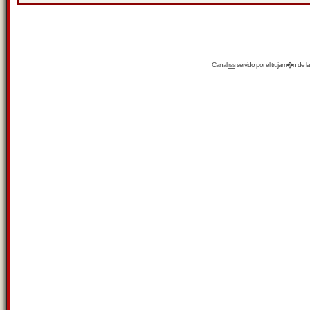
Canal
rss
servido por el
trujam�n
de la