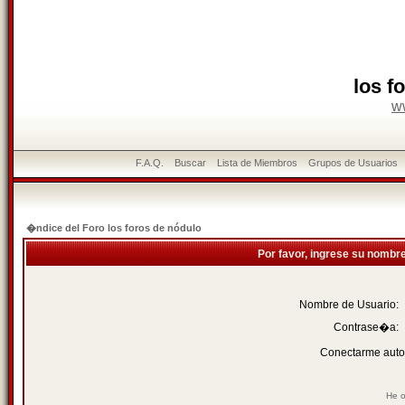
los f
w
F.A.Q.
Buscar
Lista de Miembros
Grupos de Usuarios
�ndice del Foro los foros de nódulo
Por favor, ingrese su nombr
Nombre de Usuario:
Contrase�a:
Conectarme auto
He o