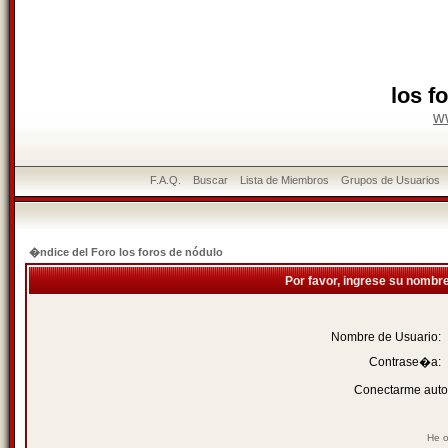
los f
w
F.A.Q.
Buscar
Lista de Miembros
Grupos de Usuarios
�ndice del Foro los foros de nódulo
Por favor, ingrese su nombr
Nombre de Usuario:
Contrase�a:
Conectarme auto
He o