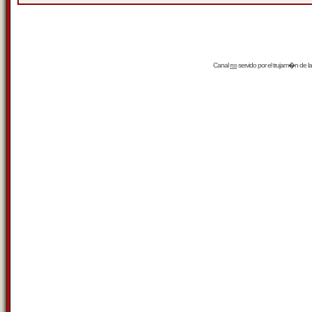
Canal
rss
servido por el
trujam�n
de la