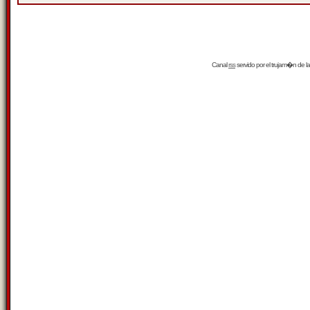
Canal
rss
servido por el
trujam�n
de la