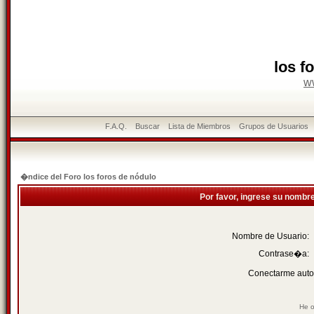
los f
w
F.A.Q.
Buscar
Lista de Miembros
Grupos de Usuarios
�ndice del Foro los foros de nódulo
Por favor, ingrese su nombr
Nombre de Usuario:
Contrase�a:
Conectarme auto
He o