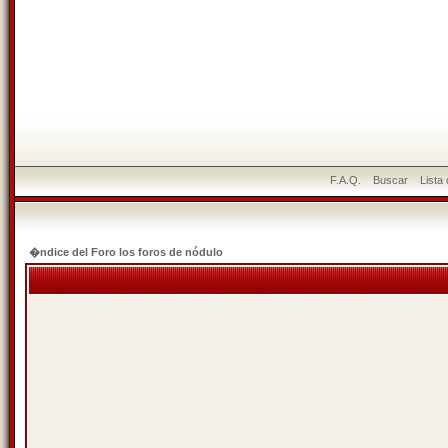
F.A.Q.
Buscar
Lista
�ndice del Foro los foros de nódulo