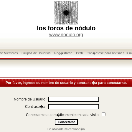
los foros de nódulo
www.nodulo.org
 de Miembros
Grupos de Usuarios
Reg�strese
Perfil
Con�ctese para revisar sus m
Por favor, ingrese su nombre de usuario y contrase�a para conectarse.
Nombre de Usuario:
Contrase�a:
Conectarme autom�ticamente en cada visita:
He olvidado mi contrase�a