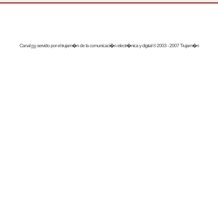
Canal
rss
servido por el
trujam�n
de la comunicaci�n electr�nica y digital © 2003 - 2007 Trujam�n