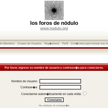
los foros de nódulo
www.nodulo.org
 de Miembros
Grupos de Usuarios
Reg�strese
Perfil
Con�ctese para revisar sus m
Por favor, ingrese su nombre de usuario y contrase�a para conectarse.
Nombre de Usuario:
Contrase�a:
Conectarme autom�ticamente en cada visita:
He olvidado mi contrase�a