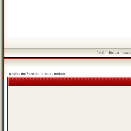
F.A.Q.
Buscar
Lista
�ndice del Foro los foros de nódulo