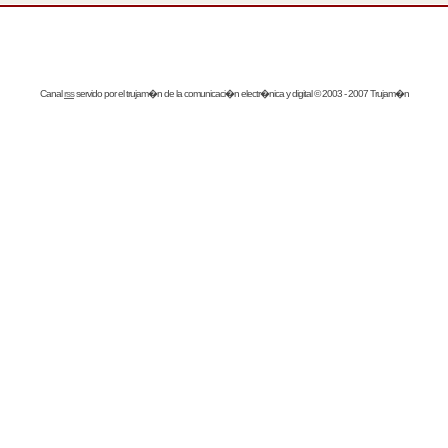
Canal
rss
servido por el
trujam�n
de la comunicaci�n electr�nica y digital © 2003 - 2007 Trujam�n