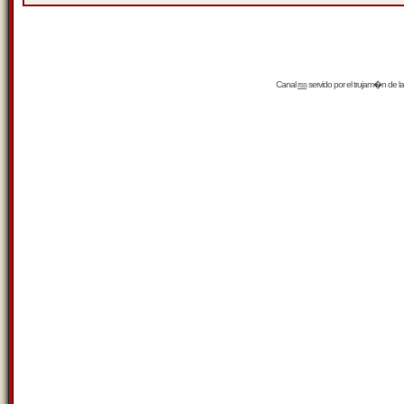
Canal
rss
servido por el
trujam�n
de la