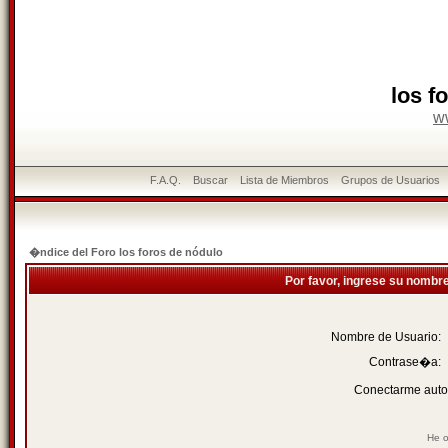
los f
w
F.A.Q.
Buscar
Lista de Miembros
Grupos de Usuarios
�ndice del Foro los foros de nódulo
Por favor, ingrese su nombr
Nombre de Usuario:
Contrase�a:
Conectarme auto
He o