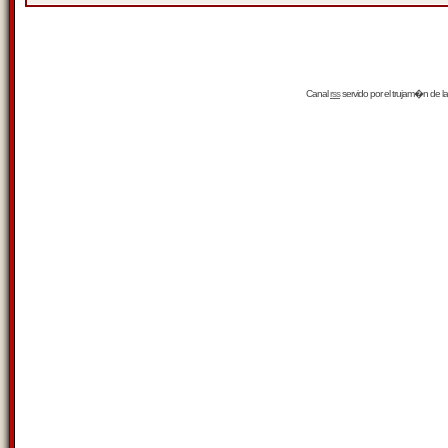
Canal
rss
servido por el
trujam�n
de la