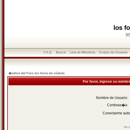
los f
w
F.A.Q.
Buscar
Lista de Miembros
Grupos de Usuarios
�ndice del Foro los foros de nódulo
Por favor, ingrese su nombr
Nombre de Usuario:
Contrase�a:
Conectarme auto
He o