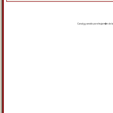
Canal
rss
servido por el
trujam�n
de la