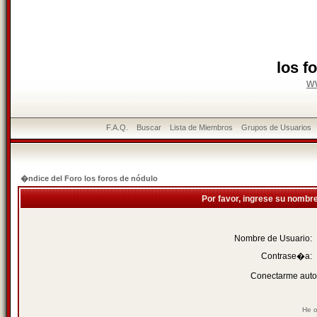
los f
w
F.A.Q.
Buscar
Lista de Miembros
Grupos de Usuarios
�ndice del Foro los foros de nódulo
Por favor, ingrese su nombr
Nombre de Usuario:
Contrase�a:
Conectarme auto
He o