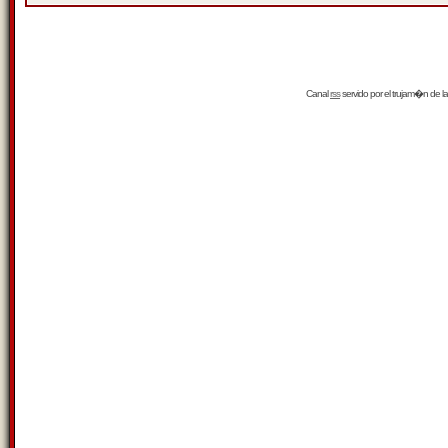
Canal
rss
servido por el
trujam�n
de la