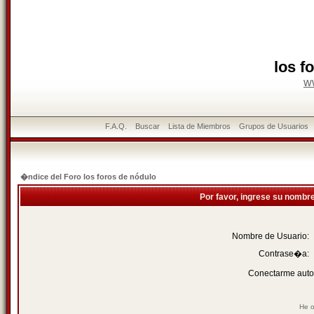
los f
w
F.A.Q.
Buscar
Lista de Miembros
Grupos de Usuarios
�ndice del Foro los foros de nódulo
Por favor, ingrese su nombr
Nombre de Usuario:
Contrase�a:
Conectarme auto
He o