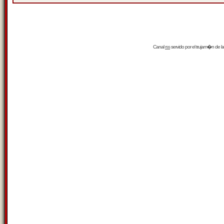
Canal
rss
servido por el
trujam�n
de la