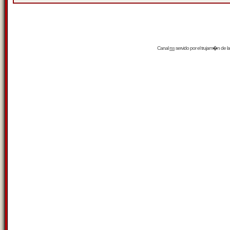
Canal
rss
servido por el
trujam�n
de la