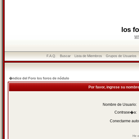
los f
w
F.A.Q.
Buscar
Lista de Miembros
Grupos de Usuarios
�ndice del Foro los foros de nódulo
Por favor, ingrese su nombr
Nombre de Usuario:
Contrase�a:
Conectarme auto
He o