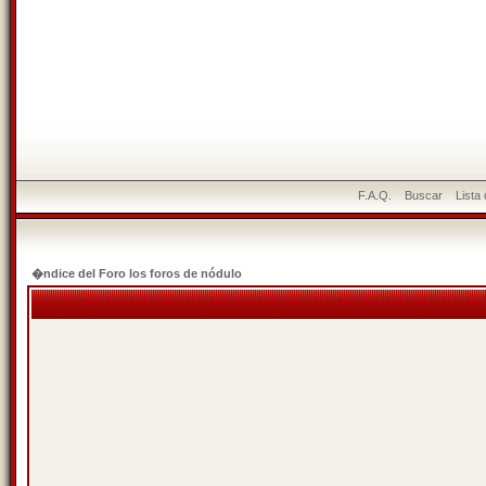
F.A.Q.
Buscar
Lista
�ndice del Foro los foros de nódulo