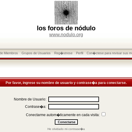
los foros de nódulo
www.nodulo.org
 de Miembros
Grupos de Usuarios
Reg�strese
Perfil
Con�ctese para revisar sus m
Por favor, ingrese su nombre de usuario y contrase�a para conectarse.
Nombre de Usuario:
Contrase�a:
Conectarme autom�ticamente en cada visita:
He olvidado mi contrase�a