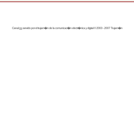
Canal
rss
servido por el
trujam�n
de la comunicaci�n electr�nica y digital © 2003 - 2007 Trujam�n