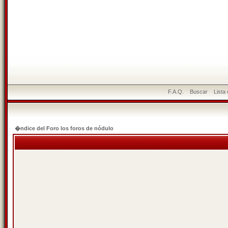
F.A.Q.
Buscar
Lista
�ndice del Foro los foros de nódulo