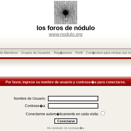
los foros de nódulo
www.nodulo.org
 de Miembros
Grupos de Usuarios
Reg�strese
Perfil
Con�ctese para revisar sus m
Por favor, ingrese su nombre de usuario y contrase�a para conectarse.
Nombre de Usuario:
Contrase�a:
Conectarme autom�ticamente en cada visita:
He olvidado mi contrase�a