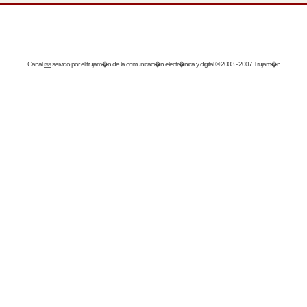
Canal
rss
servido por el
trujam�n
de la comunicaci�n electr�nica y digital © 2003 - 2007 Trujam�n