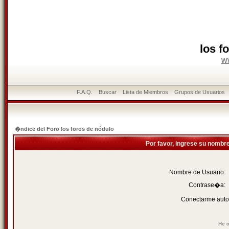
los f
w
F.A.Q.
Buscar
Lista de Miembros
Grupos de Usuarios
�ndice del Foro los foros de nódulo
Por favor, ingrese su nombr
Nombre de Usuario:
Contrase�a:
Conectarme auto
He o