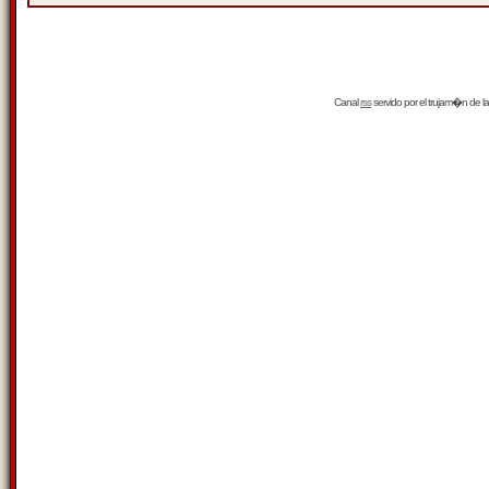
Canal
rss
servido por el
trujam�n
de la