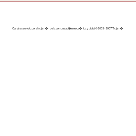
Canal
rss
servido por el
trujam�n
de la comunicaci�n electr�nica y digital © 2003 - 2007 Trujam�n