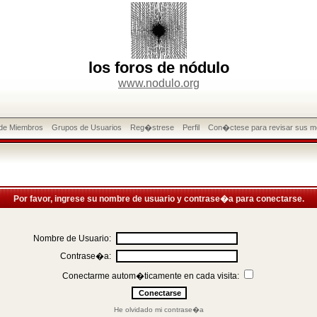
los foros de nódulo
www.nodulo.org
 de Miembros
Grupos de Usuarios
Reg�strese
Perfil
Con�ctese para revisar sus m
Por favor, ingrese su nombre de usuario y contrase�a para conectarse.
Nombre de Usuario:
Contrase�a:
Conectarme autom�ticamente en cada visita:
He olvidado mi contrase�a