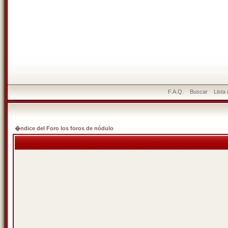
F.A.Q.
Buscar
Lista
�ndice del Foro los foros de nódulo